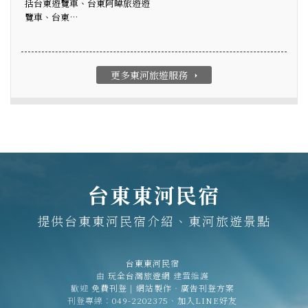
括台東遊覽車、台東阿暐旅遊遊
覽車、台東…
更多東河旅遊服務
arrow_right
台東東河民宿
提供台東東河民宿介紹、東河旅遊景點
台東東河民宿
由
玩全台灣旅遊網
建置維護
歡迎
免費刊登
|
網站製作‧廣告刊登方案
刊登專線：
049-2202375
、
加入LINE好友