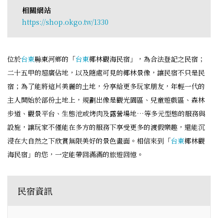
相關網站
https://shop.okgo.tw/1330
位於
台東
縣東河鄉的「
台東
椰林觀海民宿」，為合法登記之民宿；
二十五甲的超廣佔地，以及隨處可見的椰林景像，讓民宿不只是民
宿；為了能將這片美麗的土地，分享給更多玩家朋友，年輕一代的
主人開始於部份土地上，規劃出像是觀光園區、兒童遊戲區、森林
步道、觀景平台、生態池或烤肉及露營場地…等多元型態的服務與
設施，讓玩家不僅能在多方的服務下享受更多的渡假樂趣，還能沉
浸在大自然之下欣賞無限美好的景色畫面。相信來到「
台東
椰林觀
海民宿」的您，一定能帶回滿滿的旅遊回憶。
民宿資訊