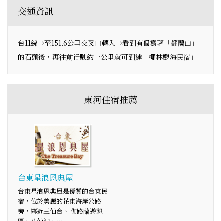
交通資訊
台11線→至151.6公里交叉口轉入→看到有個寫著「都蘭山」
的石頭後，再往前行駛約一公里就可到達「椰林觀海民宿」
東河住宿推薦
台東星浪恩典屋
台東星浪恩典屋是優質的台東民
宿，位於美麗的花東海岸公路
旁，鄰近三仙台、 伽路蘭遊憩
區、八仙洞、…